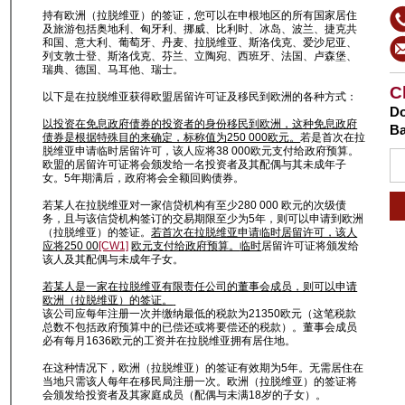
持有欧洲（拉脱维亚）的签证，您可以在申根地区的所有国家居住
及旅游包括奥地利、匈牙利、挪威、比利时、冰岛、波兰、捷克共
和国、意大利、葡萄牙、丹麦、拉脱维亚、斯洛伐克、爱沙尼亚、
列支敦士登、斯洛伐克、芬兰、立陶宛、西班牙、法国、卢森堡、
瑞典、德国、马耳他、瑞士。
C
以下是在拉脱维亚获得欧盟居留许可证及移民到欧洲的各种方式：
Do
以投资在免息政府债券的投资者的身份移民到欧洲，这种免息政府
Ba
债券是根据特殊目的来确定，标称值为
250 000
欧元。
若是首次在拉
脱维亚申请临时居留许可，该人应将38 000欧元支付给政府预算。
欧盟的居留许可证将会颁发给一名投资者及其配偶与其未成年子
女。5年期满后，政府将会全额回购债券。
若某人在拉脱维亚对一家信贷机构有至少280 000 欧元的次级债
务，且与该信贷机构签订的交易期限至少为5年，则可以申请到欧洲
（拉脱维亚）的签证。
若首次在拉脱维亚申请临时居留许可，该人
应将
250 00
[CW1]
欧元支付给政府预算。
临时
居留许可证将颁发给
该人及其配偶与未成年子女。
若某人是一家在拉脱维亚有限责任公司的董事会成员，则可以申请
欧洲（拉脱维亚）的签证。
该公司应每年注册一次并缴纳最低的税款为21350欧元（这笔税款
总数不包括政府预算中的已偿还或将要偿还的税款）。董事会成员
必有每月1636欧元的工资并在拉脱维亚拥有居住地。
在这种情况下，欧洲（拉脱维亚）的签证有效期为5年。无需居住在
当地只需该人每年在移民局注册一次。欧洲（拉脱维亚）的签证将
会颁发给投资者及其家庭成员（配偶与未满18岁的子女）。