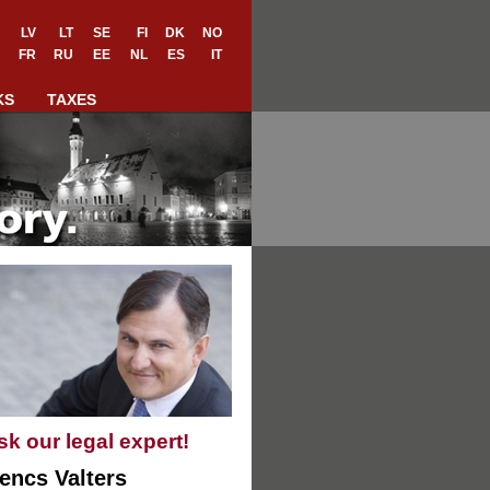
LV
LT
SE
FI
DK
NO
FR
RU
EE
NL
ES
IT
KS
TAXES
sk our legal expert!
encs Valters