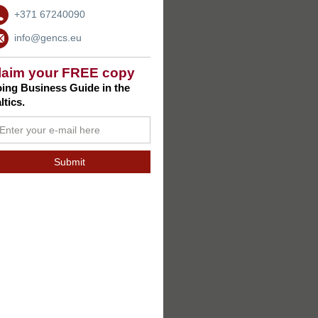
+371 67240090
info@gencs.eu
laim your FREE copy
ing Business Guide in the
ltics.