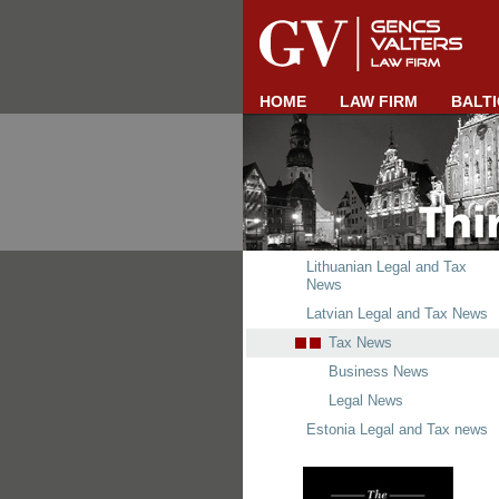
HOME
LAW FIRM
BALTI
Lithuanian Legal and Tax
News
Latvian Legal and Tax News
Tax News
Business News
Legal News
Estonia Legal and Tax news